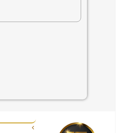
لینک
سنگبری