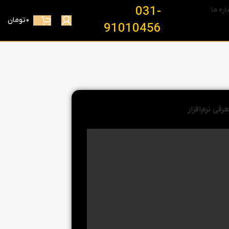
031-
اره ما
۰
تومان
91010456
رفی نرم‌افزار