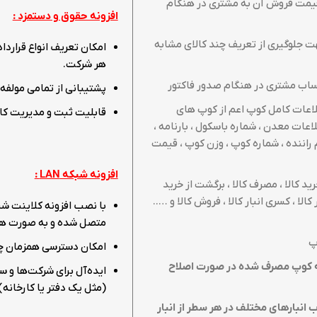
یمت فروش آن به مشتری در هنگام
افزونه حقوق و دستمزد :
هت جلوگیری از تعریف چند کالای مشابه
امکان تعریف انواع قراردا
هر شرکت.
اب مشتری در هنگام صدور فاکتور
پشتیبانی از تمامی مولفه‌
اعات کامل کوپ اعم از کوپ های
قابلیت ثبت و مدیریت کامل
اعات معدن ، شماره باسکول ، بارنامه ،
 راننده ، شماره کوپ ، وزن کوپ ، قیمت
افزونه شبکه
LAN
:
رید کالا ، مصرف کالا ، برگشت از خرید
ر کالا ، کسری انبار کالا ، فروش کالا و …..
متصل شده و به صورت همزم
پ
امکان دسترسی همزمان چند
ایه کوپ مصرف شده در صورت اصلاح
ایده‌آل برای شرکت‌ها و
(مثل یک دفتر یا کارخانه) 
اب انبارهای مختلف در هر سطر از انبار