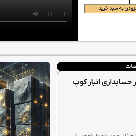
زودن به سبد خرید
ات
ر حسابداری انبار کوپ
تعریف کدینگ حساب ها با سطوح نامحدود(کل ،معین،تفصیل ،تفصیل 1