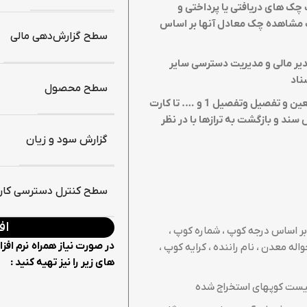
چک های دریافتی یا پرداختی و
مشاهده چک معادل آنها بر اساس
سطح گزارش‌دهی مالی
یر مالی و مدیریت دسترسی سایر
ناد
سطح محصول
مرور پلکانی حسابها از ترازهای کل به معین و تفصیل وتفصیل 1 و …. تا کارت
سند و بازگشت به ترازها با در نظر
گزارش‌ سود و زیان
سطح کنترل دسترسی کارب
اف
بر اساس درجه کوپ ، شماره کوپ ،
در صورت نیاز همراه نرم افز
اله معدن ، نام راننده ، کرایه کوپ ،
های زیر را نیز تهیه کنید :
لیست کوپهای استخراج شده