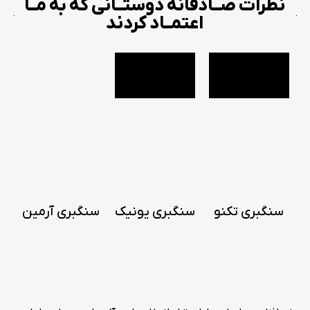
نظرات صــادقانه دوستــانی که به مــا
اعتمــاد کردند
سنگبری تکنو
سنگبری یونیک
سنگبری آرمین