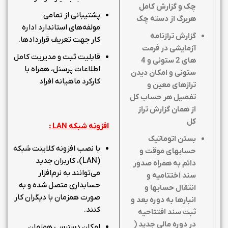
چک و گزارش کامل
پشتیبانی از تمامی
هربرگ از دسته چک
مولفه‌های استاندارد اداره
گزارش ترازنامه
کار جهت تعریف قراردادها.
آزمایشی در فرمت
قابلیت ثبت و مدیریت کامل
های 2 ستونی و 4
اطلاعات پرسنل، همراه با
ستونی و امکان دیدن
کارکرد ماهیانه افراد
ترازهای معین و
تفصیل هر حساب کل
از همان گزارش تراز
کل
افزونه شبکه
LAN
:
بستن اتوماتیک
با نصب افزونه کلاینت شبکه
حسابهای موقت و
(LAN)، کاربران جدید
دائم به همراه صدور
می‌توانند به نرم‌افزار
سند اختتامیه و
حسابداری متصل شده و به
انتقال حسابها و
صورت همزمان با دیگران کار
انبارها به دوره بعد و
کنند.
ثبت سند افتتاحیه
در دوره مالی جدید (
امکان دسترسی همزمان