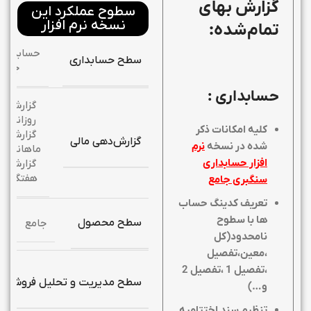
گزارش بهای
سطوح عملکرد این
نسخه نرم افزار
تمام‌شده:
حسابداری
سطح حسابداری
جامع
حسابداری :
گزارش
روزانه,
کلیه امکانات ذکر
گزارش
گزارش‌دهی مالی
شده در نسخه
نرم
ماهانه,
افزار حسابداری
گزارش
هفتگی
سنگبری جامع
تعریف کدینگ حساب
ها با سطوح
سطح محصول
جامع
نامحدود(کل
،معین،تفصیل
،تفصیل 1 ،تفصیل 2
سطح مدیریت و تحلیل فروش
و…)
تنظیم سند اختتامیه