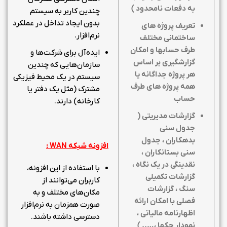
به دفعات نامحدود )
چندین کاربر به سیستم
بدون ایجاد تداخل در عملکرد
تعریف پروژه های
نرم‌افزار.
ساختمانی مختلف
طرف حسابها و امکان
ایده‌آل برای شرکت‌ها و
گزارشگیری بر اساس
سازمان‌هایی که چندین
هر پروژه جداگانه یا
سیستم در یک محیط فیزیکی
همه پروژه های طرف
مشترک (مثل یک دفتر یا
حساب
کارخانه) دارند.
گزارشات مدیریتی (
جدول سنی
بدهکاران ، جدول
افزونه شبکه
WAN
:
سنی بستانکاران ،
نقدینگی در یک نگاه ،
با استفاده از این افزونه،
گزارشات تکمیلی
کاربران می‌توانند از
سنگ ، گزارشات
مکان‌های مختلف و به
فصلی با امکان ارائه
صورت همزمان به نرم‌افزار
اظهارنامه مالیاتی ،
دسترسی داشته باشند.
نمودار چکها ،….. )