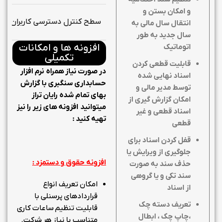
و امکان بستن و
سطح کنترل دسترسی کاربران
انتقال سال مالی به
سال جدید به طور
افزونه ها و امکانات
اتوماتیک
تکمیلی
قابلیت قطعی کردن
در صورت نیاز همراه نرم افزار
اسناد نهایی شده
حسابداری سنگبری با گزارش
توسط مدیر مالی و
بهای تمام شده رایان تراز
امکان گزارش گیری از
میتوانید افزونه های زیر را نیز
اسناد قطعی و غیر
تهیه کنید :
قطعی
قفل کردن اسناد برای
جلوگیری از ویرایش یا
افزونه حقوق و دستمزد :
حذف سند به صورت
سند تکی و یا گروهی
امکان تعریف انواع
از اسناد
قراردادهای پرسنلی با
تعریف دسته چک
قابلیت تنظیم ساعات کاری
،چاپ چک ، ابطال
متناسب با نیاز هر شرکت.