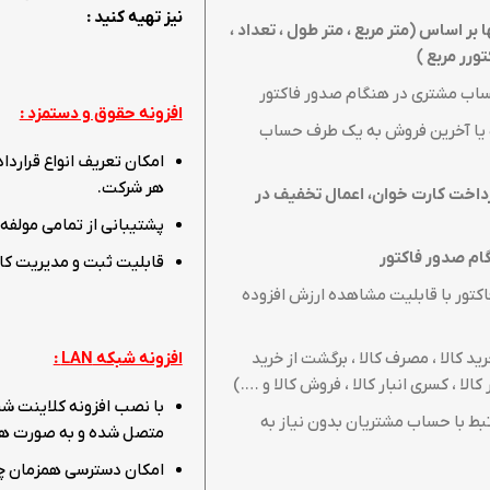
نیز تهیه کنید :
ر اساس (متر مربع ، متر طول ، تعداد ،
ورر مربع
)
اب مشتری در هنگام صدور فاکتور
افزونه حقوق و دستمزد :
یا آخرین فروش به یک طرف حساب
امکان تعریف انواع قراردا
هر شرکت.
رداخت کارت خوان، اعمال تخفیف در
پشتیبانی از تمامی مولفه‌
م صدور فاکتور
قابلیت ثبت و مدیریت کامل
کتور با قابلیت مشاهده ارزش افزوده
رید کالا ، مصرف کالا ، برگشت از خرید
افزونه شبکه
LAN
:
ر کالا ، کسری انبار کالا ، فروش کالا و ….)
بط با حساب مشتریان بدون نیاز به
متصل شده و به صورت همزم
امکان دسترسی همزمان چند