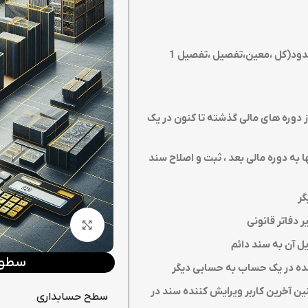
تعریف کدینگ حساب ها با سطوح نامحدود(کل ،معین،تفصیل ،تفصیل 1
وره های مالی گذشته تا کنون در یک
 به دوره مالی بعد ، ثبت و اصلاح سند
گر
دفاتر قانونی
بزرگنمایی تصویر
ل آن به سند دائم
سطوح 
شده در یک حساب به حسابی دیگر
ین آخرین کاربر ویرایش کننده سند در
سطح حسابداری