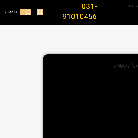
031-
اره ما
۰
تومان
91010456
رفی نرم‌افزار