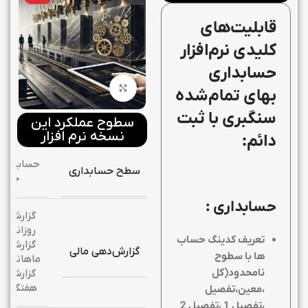
قابلیت‌های
کلیدی نرم‌افزار
حسابداری
بزرگنمایی تصویر
بهای تمام‌شده
سنگبری با ثبت
سطوح عملکرد این
نسخه نرم افزار
دائم:
حسابداری
سطح حسابداری
جامع
حسابداری :
گزارش
روزانه,
تعریف کدینگ حساب
گزارش
گزارش‌دهی مالی
ها با سطوح
ماهانه,
نامحدود(کل
گزارش
هفتگی
،معین،تفصیل
،تفصیل 1 ،تفصیل 2