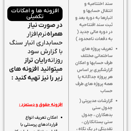
سند اختتامیه و
افزونه ها و امکانات
انتقال حسابها و
تکمیلی
انبارها به دوره بعد و
در صورت نیاز
ثبت سند افتتاحیه
در دوره مالی جدید (
همراه
نرم‌افزار
به دفعات نامحدود )
حسابداری انبار سنگ
تعریف پروژه های
با گزارش سود
ساختمانی مختلف
روزانه
رایان تراز
طرف حسابها و امکان
میتوانید افزونه های
گزارشگیری بر اساس
زیر را نیز تهیه کنید :
هر پروژه جداگانه یا
همه پروژه های طرف
حساب
گزارشات مدیریتی (
افزونه حقوق و دستمزد :
جدول سنی
بدهکاران ، جدول
امکان تعریف انواع
سنی بستانکاران ،
قراردادهای پرسنلی با
نقدینگی در یک نگاه ،