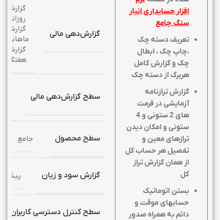
گزارش
افزار حسابداری انبار
روزانه,
سنگ جامع
گزارش
گزارش‌دهی مالی
ماهانه,
تعریف دسته چک
گزارش
،چاپ چک ، ابطال
هفتگی
چک و گزارش کامل
هربرگ از دسته چک
گ
گزارش ترازنامه
سطح گزارش‌دهی مالی
آزمایشی در فرمت
پیش
های 2 ستونی و 4
ستونی و امکان دیدن
سطح محصول
جامع
ترازهای معین و
تفصیل هر حساب کل
از همان گزارش تراز
کل
گزارش‌ سود و زیان
پیشرفت
بستن اتوماتیک
حسابهای موقت و
سطح کنترل دسترسی کاربران
دائم به همراه صدور