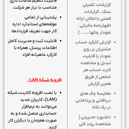
قابلیت تنظیم ساعات کاری
گزارشات تکمیلی
متناسب با نیاز هر شرکت.
سنگ ، گزارشات
پشتیبانی از تمامی
فصلی با امکان ارائه
مولفه‌های استاندارد اداره
اظهارنامه مالیاتی ،
کار جهت تعریف قراردادها.
نمودار چکها ،….. )
قابلیت ثبت و مدیریت کامل
گزارش کارکرد حساب
اطلاعات پرسنل، همراه با
مشتریان بر روی
کارکرد ماهیانه افراد
نمودار با قابلیت
تبدیل و مشاهده
کارت حساب هر
شخص از طریق
افزونه شبکه
LAN
:
همین گزارش
با نصب افزونه کلاینت شبکه
مقایسه چک های
(LAN)، کاربران جدید
دریافتنی و پرداختنی
می‌توانند به نرم‌افزار
در یک نگاه
حسابداری متصل شده و به
داشبورد مدیریتی (
صورت همزمان با دیگران کار
مشاهده روند کلی
کنند.