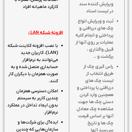
ویرایش کننده سند
کارکرد ماهیانه افراد
در لیست اسناد
ثبت و ویرایش انواع
چک های دریافتی و
افزونه شبکه
LAN
:
پرداختی و انجام کلیه
عملیات بر روی آنها از
با نصب افزونه کلاینت شبکه
قبیل واگذاری ،
(LAN)، کاربران جدید
برگشت و
..
می‌توانند به نرم‌افزار
راس گیری چک از
حسابداری متصل شده و به
طریق انتخاب از
صورت همزمان با دیگران کار
لیست چک های
کنند.
دریافتی یا پرداختی و
امکان دسترسی همزمان
همچنین وارد کردن
چندین کاربر به سیستم
دستی چک ها جهت
بدون ایجاد تداخل در عملکرد
مشاهده چک معادل
نرم‌افزار.
آنها بر اساس قیمت
ایده‌آل برای شرکت‌ها و
چک ها و تاریخ
سازمان‌هایی که چندین
سررسید آنها