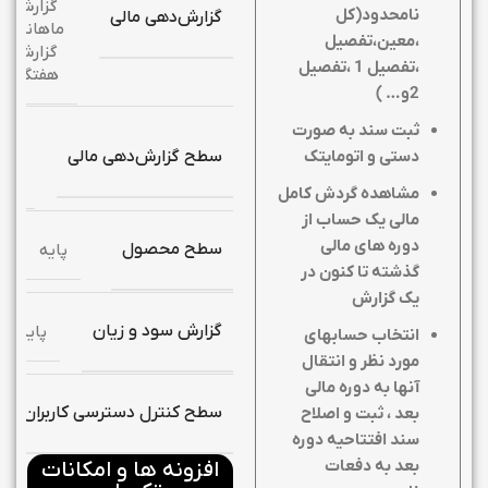
گزارش
نامحدود(کل
گزارش‌دهی مالی
ماهانه,
،معین،تفصیل
گزارش
،تفصیل 1 ،تفصیل
هفتگی
2و… )
ثبت سند به صورت
گزا
سطح گزارش‌دهی مالی
دستی و اتومایتک
ما
سا
مشاهده گردش کامل
مالی یک حساب از
دوره های مالی
سطح محصول
پایه
گذشته تا کنون در
یک گزارش
گزارش‌ سود و زیان
پایه
انتخاب حسابهای
مورد نظر و انتقال
آنها به دوره مالی
سطح کنترل دسترسی کاربران
بعد ، ثبت و اصلاح
سند افتتاحیه دوره
بعد به دفعات
افزونه ها و امکانات