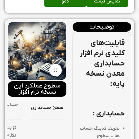
نمایش قیمت
دمو
توضیحات
قابلیت‌های
کلیدی نرم افزار
حسابداری
بزرگنمایی تصویر
معدن نسخه
پایه:
سطوح عملکرد این
نسخه نرم افزار
حسابداری
سطح حسابداری
پایه
حسابداری
:
گزارش
تعریف کدینگ حساب
روزانه,
ها با سطوح