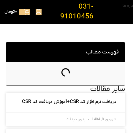
031-
اره ما
۰
تومان
91010456
فهرست مطالب
سایر مقالات
دریافت نرم افزار کد CSR+آموزش دریافت کد CSR
شهریور 8, 1404
بدون دیدگاه