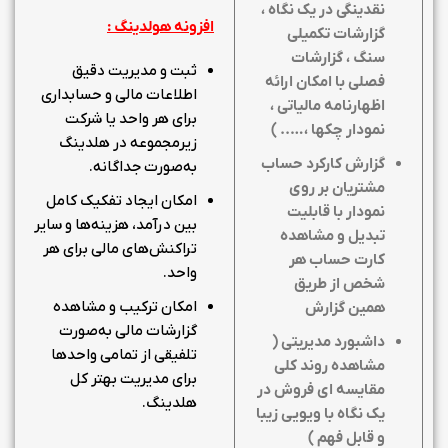
نقدینگی در یک نگاه ،
افزونه هولدینگ :
گزارشات تکمیلی
سنگ ، گزارشات
ثبت و مدیریت دقیق
فصلی با امکان ارائه
اطلاعات مالی و حسابداری
اظهارنامه مالیاتی ،
برای هر واحد یا شرکت
نمودار چکها ،….. )
زیرمجموعه در هلدینگ
گزارش کارکرد حساب
به‌صورت جداگانه.
مشتریان بر روی
امکان ایجاد تفکیک کامل
نمودار با قابلیت
بین درآمد، هزینه‌ها و سایر
تبدیل و مشاهده
تراکنش‌های مالی برای هر
کارت حساب هر
واحد.
شخص از طریق
امکان ترکیب و مشاهده
همین گزارش
گزارشات مالی به‌صورت
داشبورد مدیریتی (
تلفیقی از تمامی واحدها
مشاهده روند کلی
برای مدیریت بهتر کل
مقایسه ای فروش در
هلدینگ.
یک نگاه با ویویی زیبا
و قابل فهم )