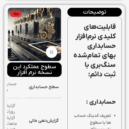
توضیحات
ویژه
قابلیت‌های
کلیدی نرم‌افزار
حسابداری
بزرگنمایی تصویر
بهای تمام‌شده
سنگ‌بری با
سطوح عملکرد این
نسخه نرم افزار
ثبت دائم:
حسابداری
سطح حسابداری
جامع
حسابداری :
گزارش
روزانه,
تعریف کدینگ حساب
گزارش
گزارش‌دهی مالی
ها با سطوح
ماهانه,