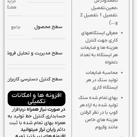
نامحدود(کل
گزارش
هفتگی
،معین،تفصیل
،تفصیل 1 ،تفصیل 2
و…)
سطح محصول
جامع
معرفی ایستگاههای
کاری جهت کنترل
هزینه ها و ضایعات
سطح مدیریت و تحلیل فروش
هر ایستگاه به تعداد
دلخواه
محاسبه ضایعات
سطح کنترل دسترسی کاربران
تولید سنگ در هر
ایستگاه کاری
افزونه ها و امکانات
بهای تمام شده سنگ
تکمیلی
تولید شده به ازاء هر
در صورت نیاز همراه
نرم‌افزار
کوپ با در نظر گرفتن
حسابداری کنترل خط تولید به
هزینه های خاص
همراه بهای تمام شده با ثبت
مانند وکیوم
دائم
رایان تراز میتوانید
افزونه های زیر را نیز تهیه