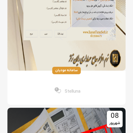
سامانه مودیان
دریافت نرم افزار کد CSR+آموزش دریافت کد CSR
0
Stelluna
08
شهریور