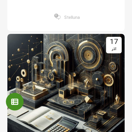
واحدهای اندازه گیری کالا و خدمات درسامانه
مودیان
0
Stelluna
17
آذر