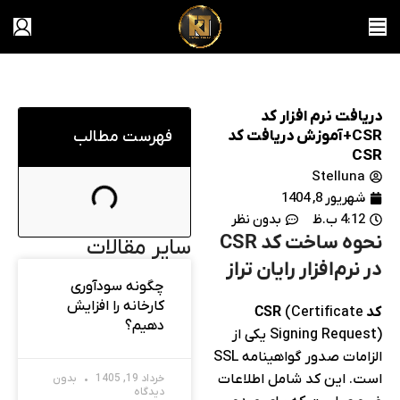
دریافت نرم افزار کد
CSR+آموزش دریافت کد
فهرست مطالب
CSR
Stelluna
شهریور 8, 1404
4:12 ب.ظ
بدون نظر
نحوه ساخت کد CSR
سایر مقالات
در نرم‌افزار رایان تراز
چگونه سودآوری
کارخانه را افزایش
کد CSR
(Certificate
دهیم؟
Signing Request) یکی از
الزامات صدور گواهینامه SSL
است. این کد شامل اطلاعات
خرداد 19, 1405
بدون
دیدگاه